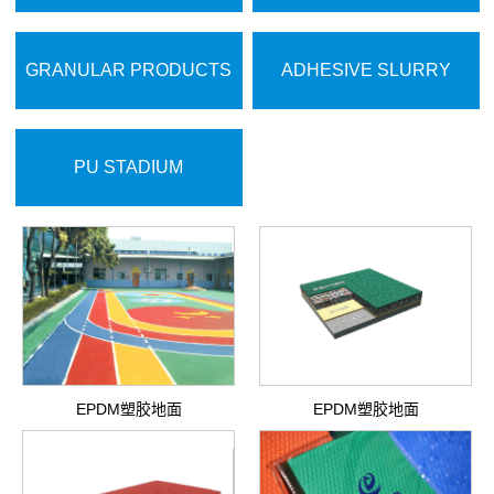
GRANULAR PRODUCTS
ADHESIVE SLURRY
PU STADIUM
EPDM塑胶地面
EPDM塑胶地面