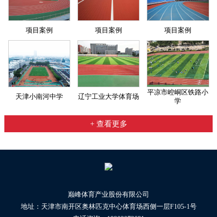
项目案例
项目案例
项目案例
平凉市崆峒区铁路小
天津小南河中学
辽宁工业大学体育场
学
+ 查看更多
巅峰体育产业股份有限公司
地址：天津市南开区奥林匹克中心体育场西侧一层F105-1号