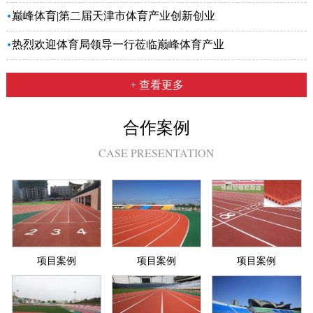
·
巅峰体育|第二届天津市体育产业创新创业
·
热烈欢迎体育局领导一行莅临巅峰体育产业
+ 查看更多
合作案例
CASE PRESENTATION
项目案例
项目案例
项目案例