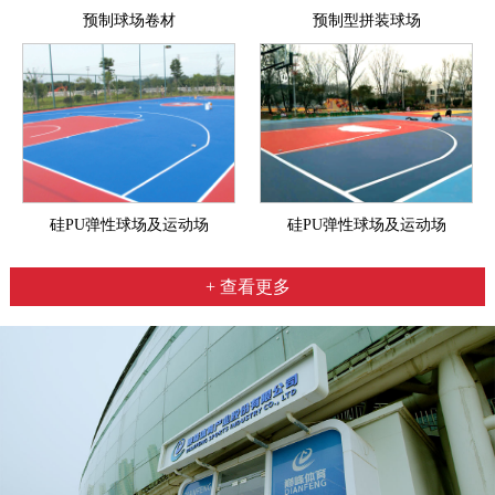
预制球场卷材
预制型拼装球场
硅PU弹性球场及运动场
硅PU弹性球场及运动场
+ 查看更多