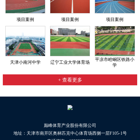
项目案例
项目案例
项目案例
平凉市崆峒区铁路小
天津小南河中学
辽宁工业大学体育场
学
+ 查看更多
巅峰体育产业股份有限公司
地址：天津市南开区奥林匹克中心体育场西侧一层F105-1号