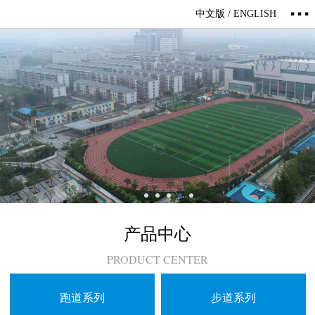
···
中文版 /
ENGLISH
产品中心
PRODUCT CENTER
跑道系列
步道系列