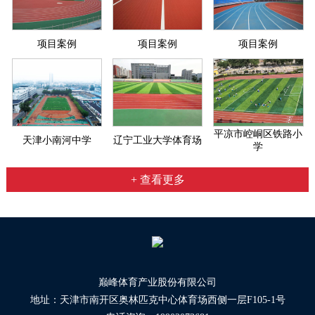
项目案例
项目案例
项目案例
平凉市崆峒区铁路小
天津小南河中学
辽宁工业大学体育场
学
+ 查看更多
巅峰体育产业股份有限公司
地址：天津市南开区奥林匹克中心体育场西侧一层F105-1号