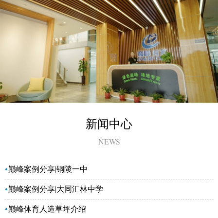
新闻中心
NEWS
·
巅峰案例分享|铜陵一中
·
巅峰案例分享|大同汇林中学
·
巅峰体育人造草坪介绍