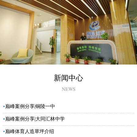
新闻中心
NEWS
·
巅峰案例分享|铜陵一中
·
巅峰案例分享|大同汇林中学
·
巅峰体育人造草坪介绍