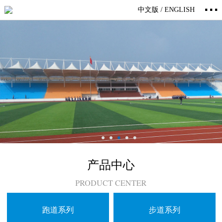
···
中文版 /
ENGLISH
产品中心
PRODUCT CENTER
跑道系列
步道系列