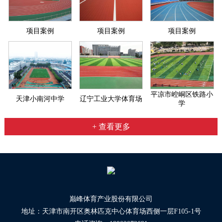
项目案例
项目案例
项目案例
平凉市崆峒区铁路小
天津小南河中学
辽宁工业大学体育场
学
+ 查看更多
巅峰体育产业股份有限公司
地址：天津市南开区奥林匹克中心体育场西侧一层F105-1号