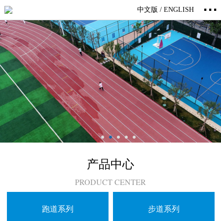
···
中文版 /
ENGLISH
产品中心
PRODUCT CENTER
跑道系列
步道系列