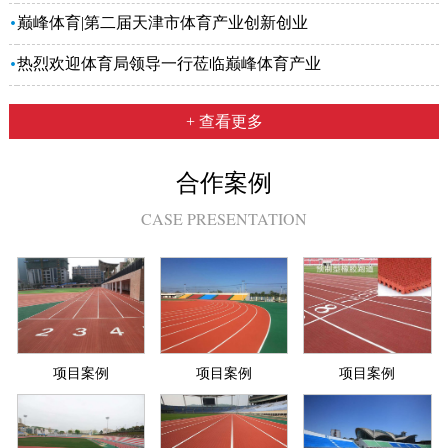
·
巅峰体育|第二届天津市体育产业创新创业
·
热烈欢迎体育局领导一行莅临巅峰体育产业
+ 查看更多
合作案例
CASE PRESENTATION
项目案例
项目案例
项目案例